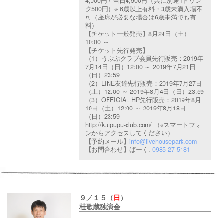
4,000円 / 当日4,500円（共に別途1ドリン
ク500円）※ 6歳以上有料・3歳未満入場不
可（座席が必要な場合は6歳未満でも有
料）
【チケット一般発売】8月24日（土）
10:00 ～
【チケット先行発売】
（1）うぷぷクラブ会員先行販売：2019年
7月14日（日）12:00 ～ 2019年7月21日
（日）23:59
（2）LINE友達先行販売：2019年7月27日
（土）12:00 ～ 2019年8月4日（日）23:59
（3）OFFICIAL HP先行販売：2019年8月
10日（土）12:00 ～ 2019年8月18日
（日）23:59
http://k.upupu-club.com/ （※スマートフォ
ンからアクセスしてください）
【予約メール】
info@livehousepark.com
【お問合わせ】
ぱーく.
0985-27-5181
９／１５（
日
）
桂歌蔵独演会