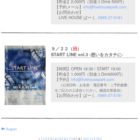
【料金】2,000円（別途１Drink 500円）
【予約メール】
info@livehousepark.com
【お問合わせ】
LIVE HOUSE ぱーく.
0985-27-5181
９／２２（
日
）
START LINE vol.3 -想いをカタチに-
【時間】OPEN 18:30 / START 19:00
【料金】1,000円（別途１Drink500円）
【予約】
info@livehousepark.com
（公演日時・お名前・電話番号・ご予約枚数、
をご記入の上送信ください。確認次第返信）
【お問合わせ】
ぱーく.
0985-27-5181
August
|
1
|
2
|
3
|
4
|
5
|
6
|
7
|
8
|
9
|
10
|
11
|
12
|