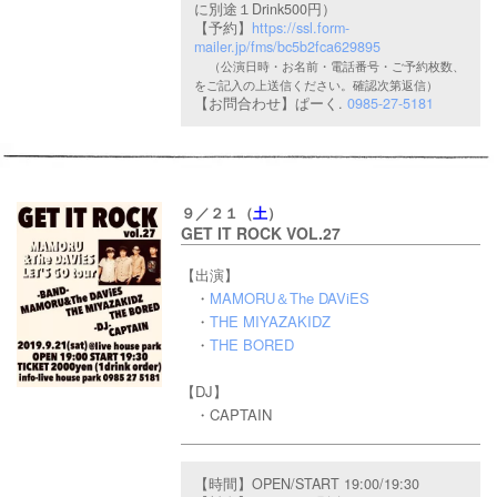
に別途１Drink500円）
【予約】
https://ssl.form-
mailer.jp/fms/bc5b2fca629895
（公演日時・お名前・電話番号・ご予約枚数、
をご記入の上送信ください。確認次第返信）
【お問合わせ】
ぱーく.
0985-27-5181
９／２１（
土
）
GET IT ROCK VOL.27
【出演】
・
MAMORU＆The DAViES
・
THE MIYAZAKIDZ
・
THE BORED
【DJ】
・CAPTAIN
【時間】OPEN/START 19:00/19:30