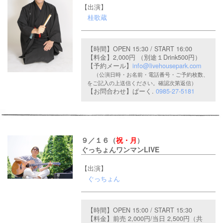
【出演】
桂歌蔵
【時間】OPEN 15:30 / START 16:00
【料金】2,000円 （別途１Drink500円）
【予約メール】
info@livehousepark.com
（公演日時・お名前・電話番号・ご予約枚数、
をご記入の上送信ください。確認次第返信）
【お問合わせ】
ぱーく.
0985-27-5181
９／１６（
祝・月
）
ぐっちょんワンマンLIVE
【出演】
ぐっちょん
【時間】OPEN 15:00 / START 15:30
【料金】前売 2,000円/当日 2,500円（共