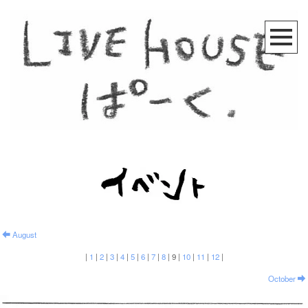
August
|
1
|
2
|
3
|
4
|
5
|
6
|
7
|
8
|
9
|
10
|
11
|
12
|
October